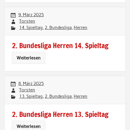
9. März 2025
Torsten
14. Spieltag
,
2. Bundesliga
,
Herren
2. Bundesliga Herren 14. Spieltag
Weiterlesen
8. März 2025
Torsten
13. Spieltag
,
2. Bundesliga
,
Herren
2. Bundesliga Herren 13. Spieltag
Weiterlesen