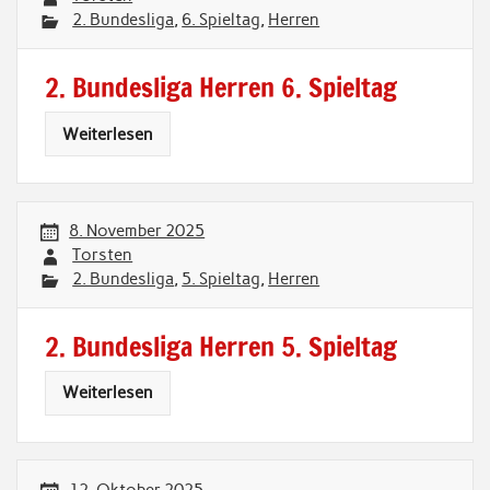
2. Bundesliga
,
6. Spieltag
,
Herren
2. Bundesliga Herren 6. Spieltag
Weiterlesen
8. November 2025
Torsten
2. Bundesliga
,
5. Spieltag
,
Herren
2. Bundesliga Herren 5. Spieltag
Weiterlesen
12. Oktober 2025