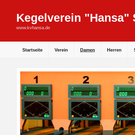
Skip
to
content
Kegelverein "Hansa" S
www.kvhansa.de
Startseite
Verein
Damen
Herren