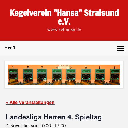
Skip
to
Kegelverein "Hansa" Stralsund
content
e.V.
www.kvhansa.de
Menü
« Alle Veranstaltungen
Landesliga Herren 4. Spieltag
7. November von 10:00
-
17:00