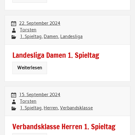
22. September 2024
Torsten
1. Spieltag
,
Damen
,
Landesliga
Landesliga Damen 1. Spieltag
Weiterlesen
15. September 2024
Torsten
1. Spieltag
,
Herren
,
Verbandsklasse
Verbandsklasse Herren 1. Spieltag