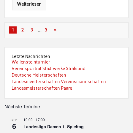
Weiterlesen
1
2
3
…
5
»
Letzte Nachrichten
Wallensteinturnier
Vereinsporträt Stadtwerke Stralsund
Deutsche Meisterschaften
Landesmeisterschaften Vereinsmannschaften
Landesmeisterschaften Paare
Nächste Termine
10:00
-
17:00
SEP.
6
Landesliga Damen 1. Spieltag