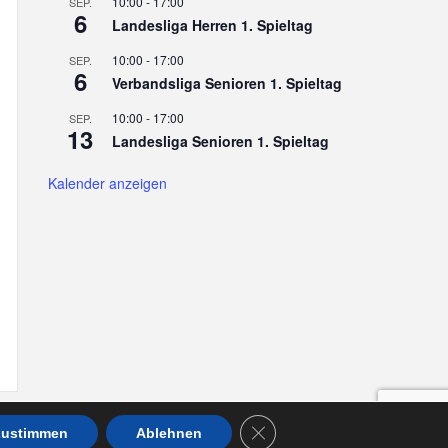
10:00
-
17:00
SEP.
6
Landesliga Herren 1. Spieltag
10:00
-
17:00
SEP.
6
Verbandsliga Senioren 1. Spieltag
10:00
-
17:00
SEP.
13
Landesliga Senioren 1. Spieltag
Kalender anzeigen
GDPR Cookie-Banner schließ
Zustimmen
Ablehnen