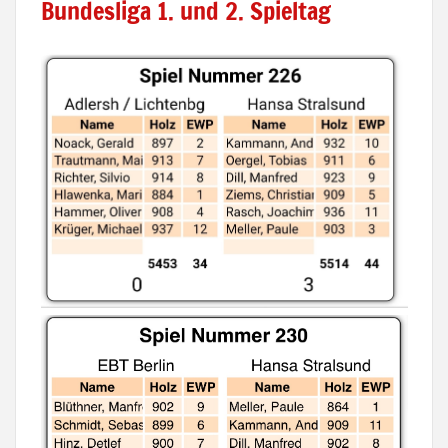
Bundesliga 1. und 2. Spieltag