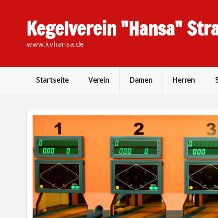
Skip
to
content
Kegelverein "Hansa" Stra
www.kvhansa.de
Startseite
Verein
Damen
Herren