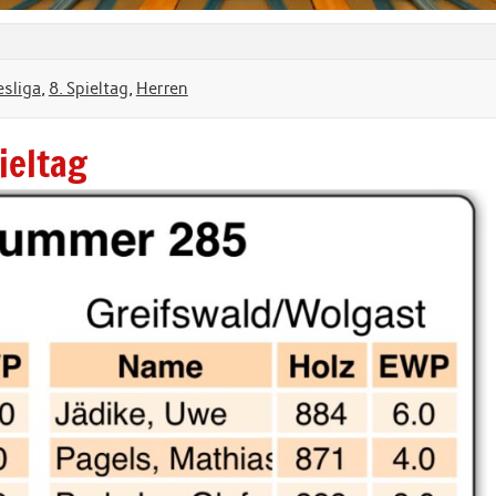
esliga
,
8. Spieltag
,
Herren
ieltag