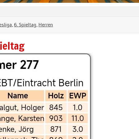
esliga
,
6. Spieltag
,
Herren
ieltag