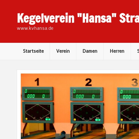
Skip
to
content
Kegelverein "Hansa" Stra
www.kvhansa.de
Startseite
Verein
Damen
Herren