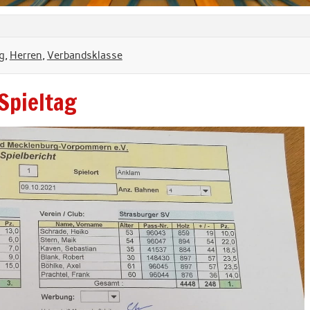
ag
,
Herren
,
Verbandsklasse
Spieltag