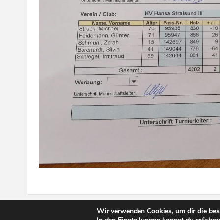
Wir verwenden Cookies, um dir die bes
In den
Einstellungen
kannst du erfahren