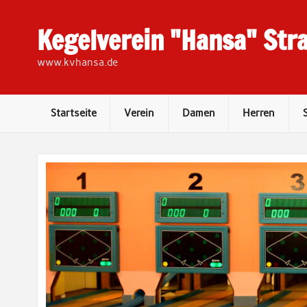
Skip
to
content
Kegelverein "Hansa" Stra
www.kvhansa.de
Startseite
Verein
Damen
Herren