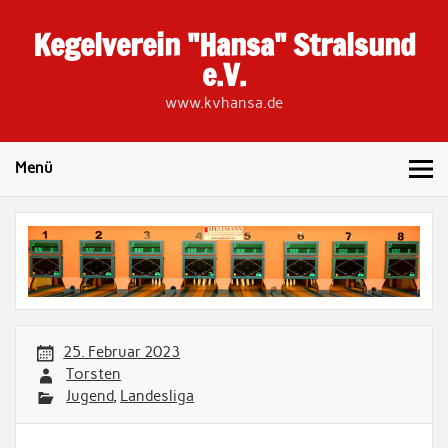
Skip
to
Kegelverein "Hansa" Stralsund
content
e.V.
www.kvhansa.de
Menü
25. Februar 2023
Torsten
Jugend
,
Landesliga