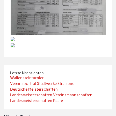
Letzte Nachrichten
Wallensteinturnier
Vereinsporträt Stadtwerke Stralsund
Deutsche Meisterschaften
Landesmeisterschaften Vereinsmannschaften
Landesmeisterschaften Paare