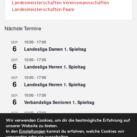
Landesmeisterschaften Vereinsmannschaften
Landesmeisterschaften Paare
Nächste Termine
10:00
-
17:00
SEP.
6
Landesliga Damen 1. Spieltag
10:00
-
17:00
SEP.
6
Landesliga Herren 1. Spieltag
10:00
-
17:00
SEP.
6
Landesliga Herren 1. Spieltag
10:00
-
17:00
SEP.
6
Verbandsliga Senioren 1. Spieltag
10:00
-
17:00
SEP.
13
Landesliga Senioren 1. Spieltag
Wir verwenden Cookies, um dir die bestmögliche Erfahrung auf
unserer Website zu bieten.
In den
Einstellungen
kannst du erfahren, welche Cookies wir
Kalender anzeigen
verwenden oder sie ausschalten.