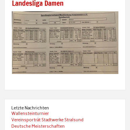
Landesliga Damen
Letzte Nachrichten
Wallensteinturnier
Vereinsporträt Stadtwerke Stralsund
Deutsche Meisterschaften