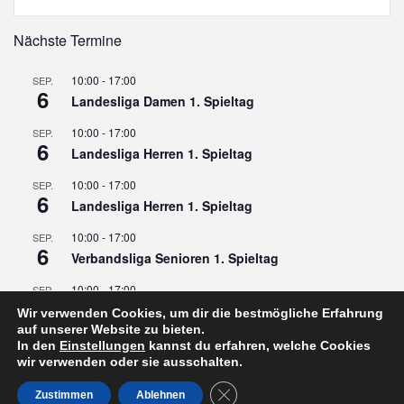
Nächste Termine
10:00
-
17:00
SEP.
6
Landesliga Damen 1. Spieltag
10:00
-
17:00
SEP.
6
Landesliga Herren 1. Spieltag
10:00
-
17:00
SEP.
6
Landesliga Herren 1. Spieltag
10:00
-
17:00
SEP.
6
Verbandsliga Senioren 1. Spieltag
10:00
-
17:00
SEP.
13
Landesliga Senioren 1. Spieltag
Wir verwenden Cookies, um dir die bestmögliche Erfahrung
auf unserer Website zu bieten.
In den
Einstellungen
kannst du erfahren, welche Cookies
Kalender anzeigen
wir verwenden oder sie ausschalten.
GDPR Cookie-Banner schließe
Zustimmen
Ablehnen
Erstellt mit
WordPress
und
Rubine
.