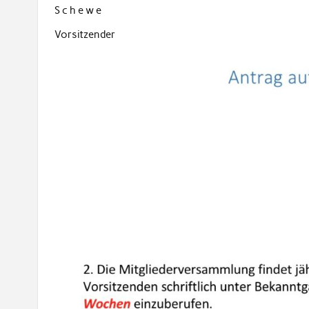
S c h e w e
Vorsitzender