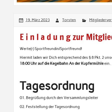
19. März 2023
Torsten
Mitgliederv
E i n l a d u n g zur Mitg
Werte(r) Sportfreundin/Sportfreund!
Hiermit laden wir Dich entsprechend des § 8 Pkt. 2 u
18:00 Uhr auf die Kegelbahn
An der Kupfermühle
ein.
Tagesordnung
01. Begrüßung durch den Versammlungsleiter
02. Feststellung der Tagesordnung