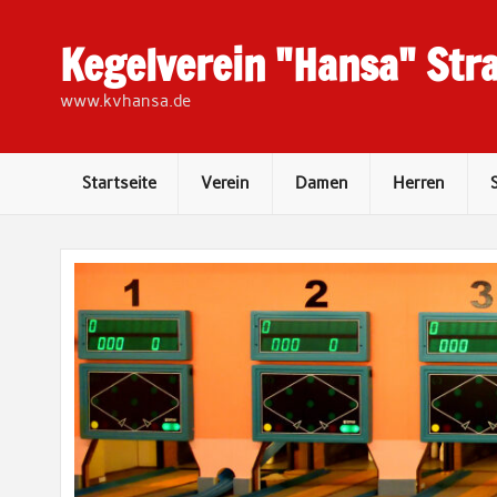
Skip
to
content
Kegelverein "Hansa" Stra
www.kvhansa.de
Startseite
Verein
Damen
Herren