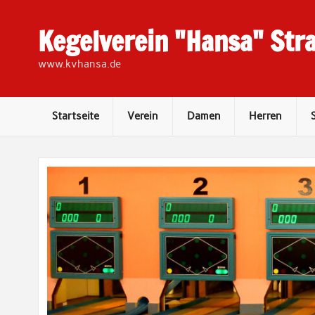
Skip
to
content
Kegelverein "Hansa" Stra
www.kvhansa.de
Startseite
Verein
Damen
Herren