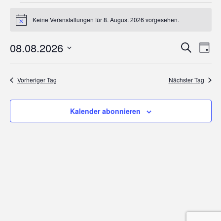
Veranstaltungen
für
Keine Veranstaltungen für 8. August 2026 vorgesehen.
8.
Hinweis
August
2026
Veranstaltu
Vera
08.08.2026
Suche
Suche
Ansi
Tag
und
Navi
Datum
Ansichten,
wählen.
Navigation
Vorheriger Tag
Nächster Tag
Kalender abonnieren