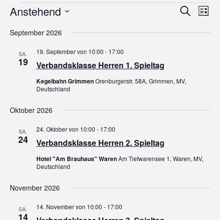
Veranstaltungen
Veranstaltu
Vera
Anstehend
Suche
Suche
Ansi
Liste
und
Navi
Datum
Ansichten,
wählen.
September 2026
Navigation
19. September von 10:00
-
17:00
SA.
19
Verbandsklasse Herren 1. Spieltag
Kegelbahn Grimmen
Orenburgerstr. 58A, Grimmen, MV,
Deutschland
Oktober 2026
24. Oktober von 10:00
-
17:00
SA.
24
Verbandsklasse Herren 2. Spieltag
Hotel "Am Brauhaus" Waren
Am Tiefwarensee 1, Waren, MV,
Deutschland
November 2026
14. November von 10:00
-
17:00
SA.
14