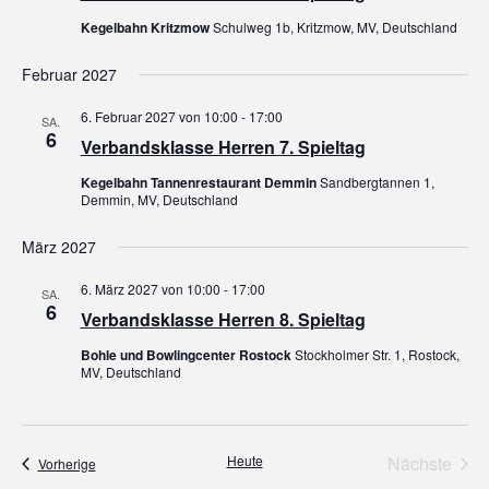
Kegelbahn Kritzmow
Schulweg 1b, Kritzmow, MV, Deutschland
Februar 2027
6. Februar 2027 von 10:00
-
17:00
SA.
6
Verbandsklasse Herren 7. Spieltag
Kegelbahn Tannenrestaurant Demmin
Sandbergtannen 1,
Demmin, MV, Deutschland
März 2027
6. März 2027 von 10:00
-
17:00
SA.
6
Verbandsklasse Herren 8. Spieltag
Bohle und Bowlingcenter Rostock
Stockholmer Str. 1, Rostock,
MV, Deutschland
Heute
Nächste
Veranstaltungen
Vorherige
Veransta