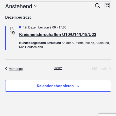
Veranstaltungen
Veranstaltu
Vera
Anstehend
Suche
Suche
Ansi
Liste
und
Navi
Datum
Ansichten,
wählen.
Dezember 2026
Navigation
Hervorgehoben
19. Dezember von 9:00
-
17:00
SA.
19
Kreismeisterschaften U10/U14/U18/U23
Bundeskegelbahn Stralsund
An der Kupfermühle 5c, Stralsund,
MV, Deutschland
Heute
Nächste
Veranstaltungen
Vorherige
Veransta
Kalender abonnieren