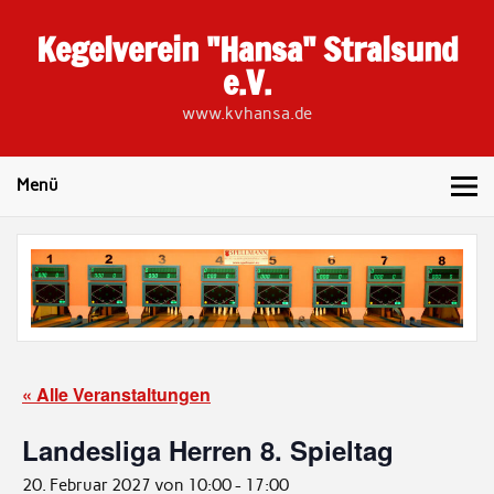
Skip
to
Kegelverein "Hansa" Stralsund
content
e.V.
www.kvhansa.de
Menü
« Alle Veranstaltungen
Landesliga Herren 8. Spieltag
20. Februar 2027 von 10:00
-
17:00