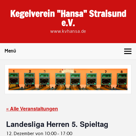
Skip
to
Kegelverein "Hansa" Stralsund
content
e.V.
www.kvhansa.de
Menü
« Alle Veranstaltungen
Landesliga Herren 5. Spieltag
12. Dezember von 10:00
-
17:00