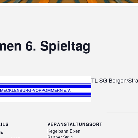
en 6. Spieltag
TL SG Bergen/Stral
ILS
VERANSTALTUNGSORT
Kegelbahn Eixen
m:
Barther Str. 1