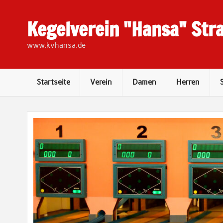
Skip
to
content
Kegelverein "Hansa" Stra
www.kvhansa.de
Startseite
Verein
Damen
Herren