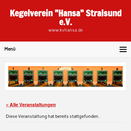
Skip
to
Kegelverein "Hansa" Stralsund
content
e.V.
www.kvhansa.de
Menü
« Alle Veranstaltungen
Diese Veranstaltung hat bereits stattgefunden.