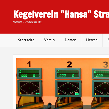
Skip
to
content
Kegelverein "Hansa" Stra
www.kvhansa.de
Startseite
Verein
Damen
Herren